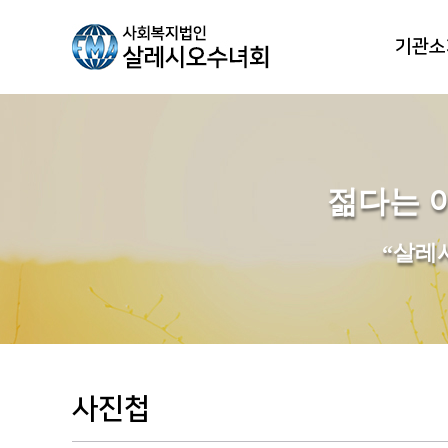
기관소
법인소
사업안
젊다는 
미션&
“살레
인사
걸어온 
사진첩