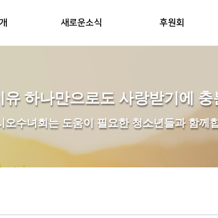
개
새로운소식
후원회
개
공지
후원안내
내
자료실
후원참여
이유 하나만으로도 사랑받기에 충
비젼
후원프로그램
시오수녀회는 도움이 필요한 청소년들과 함께합
말
후원금현황
길
후원회회보